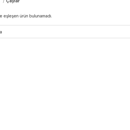
a
Çaylar
le eşleşen ürün bulunamadı.