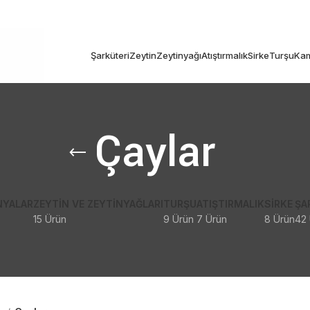
Şarküteri
Zeytin
Zeytinyağı
Atıştırmalık
Sirke
Turşu
Kam
Çaylar
NYALAR
ZEYTIN VE ZEYTINYAĞLARI
TURŞU
ATIŞTIRMALIK
SIRKE
ŞA
15 Ürün
9 Ürün
7 Ürün
8 Ürün
42