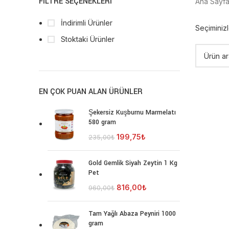
FILTRE SEÇENEKLERI
Ana Sayf
İndirimli Ürünler
Seçiminiz
Stoktaki Ürünler
EN ÇOK PUAN ALAN ÜRÜNLER
Şekersiz Kuşburnu Marmelatı
580 gram
199,75
₺
235,00
₺
Gold Gemlik Siyah Zeytin 1 Kg
Pet
816,00
₺
960,00
₺
Tam Yağlı Abaza Peyniri 1000
gram