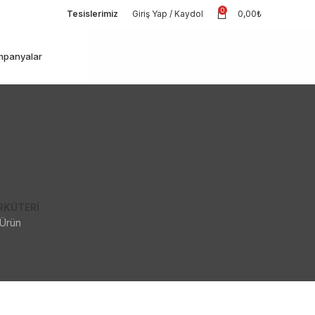
0
Tesislerimiz
Giriş Yap / Kaydol
0,00
₺
panyalar
RKÜTERI
 Ürün