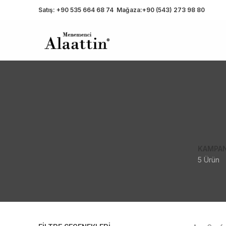
Satış:
+90 535 664 68 74
Mağaza:
+90 (543) 273 98 80
KAMPA
5 Ürün