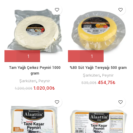
Tam Yağlı Çerkez Peyniri 1000
%80 Süt Yağlı Tereyağı 500 gram
gram
Şarküteri
,
Peynir
Şarküteri
,
Peynir
454,75
₺
535,00
₺
1.020,00
₺
1.200,00
₺