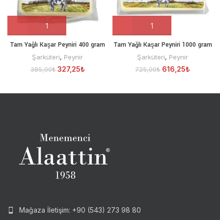
Tam Yağlı Kaşar Peyniri 400 gram
Tam Yağlı Kaşar Peyniri 1000 gram
Şarküteri
,
Peynir
Şarküteri
,
Peynir
327,25
₺
616,25
₺
385,00
₺
725,00
₺
Mağaza İletişim: +90 (543) 273 98 80