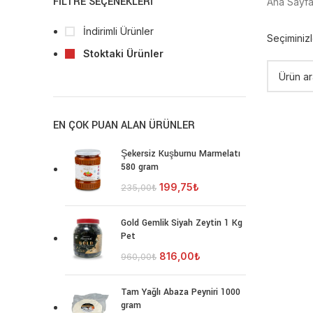
FILTRE SEÇENEKLERI
Ana Sayf
İndirimli Ürünler
Seçiminiz
Stoktaki Ürünler
EN ÇOK PUAN ALAN ÜRÜNLER
Şekersiz Kuşburnu Marmelatı
580 gram
199,75
₺
235,00
₺
Gold Gemlik Siyah Zeytin 1 Kg
Pet
816,00
₺
960,00
₺
Tam Yağlı Abaza Peyniri 1000
gram