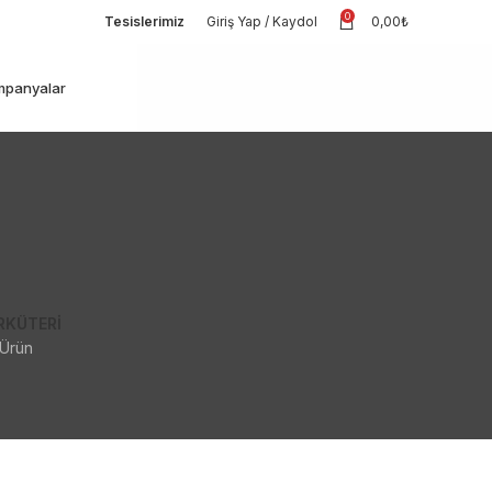
0
Tesislerimiz
Giriş Yap / Kaydol
0,00
₺
panyalar
RKÜTERI
 Ürün