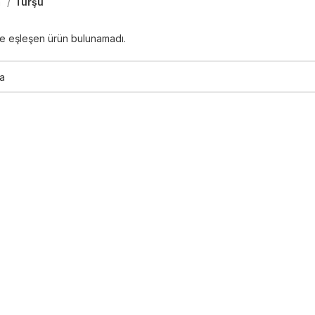
a
Turşu
le eşleşen ürün bulunamadı.