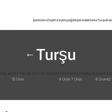
Şarküteri
Zeytin
Zeytinyağı
Atıştırmalık
Sirke
Turşu
Kam
Turşu
NYALAR
ZEYTIN VE ZEYTINYAĞLARI
TURŞU
ATIŞTIRMALIK
SIRKE
ŞA
15 Ürün
9 Ürün
7 Ürün
8 Ürün
42