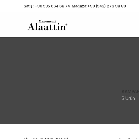
Satış:
+90 535 664 68 74
Mağaza:
+90 (543) 273 98 80
KAMPA
5 Ürün