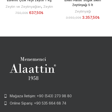
Edremit Çizik Yeşil Zeytin 1 Kg
Erken Hasat Soğuk Sıkım
Zeytinyağı 5 lt
Zeytin ve Zeytinyağları
,
Zeytin
Zeytinyağı
637,50
₺
750,00
₺
3.357,50
₺
3.950,00
₺
Mağaza İletişim: +90 (543) 273 98 80
Online Sipariş: +90 535 664 68 74