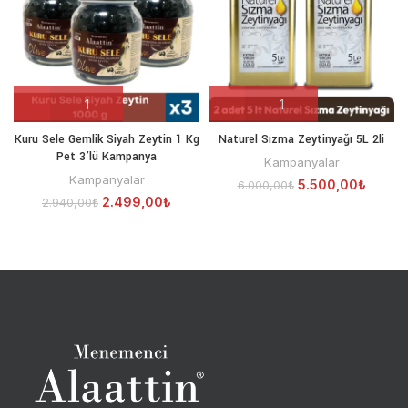
Kuru Sele Gemlik Siyah Zeytin 1 Kg
Naturel Sızma Zeytinyağı 5L 2li
Pet 3’lü Kampanya
Kampanyalar
Kampanyalar
5.500,00
₺
6.000,00
₺
2.499,00
₺
2.940,00
₺