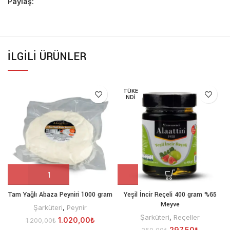
Paylaş:
İLGILI ÜRÜNLER
TÜKE
NDI
Tam Yağlı Abaza Peyniri 1000 gram
Yeşil İncir Reçeli 400 gram %65
Meyve
Şarküteri
,
Peynir
Şarküteri
,
Reçeller
1.020,00
₺
1.200,00
₺
297,50
₺