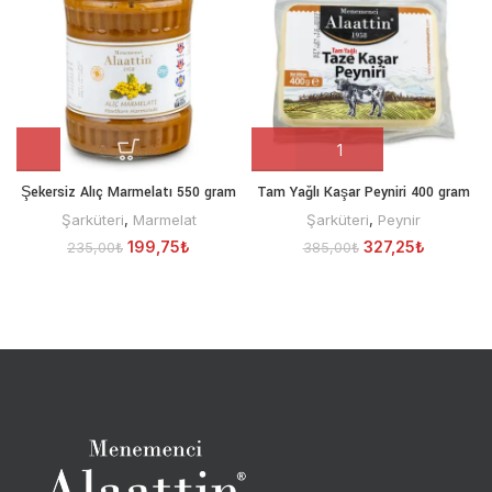
Şekersiz Alıç Marmelatı 550 gram
Tam Yağlı Kaşar Peyniri 400 gram
Şarküteri
,
Marmelat
Şarküteri
,
Peynir
199,75
₺
327,25
₺
235,00
₺
385,00
₺