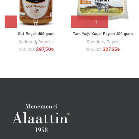
Süt Reçeli 400 gram
Tam Yağlı Kaşar Peyniri 400 gram
Şarküteri
,
Reçeller
Şarküteri
,
Peynir
297,50
₺
327,25
₺
350,00
₺
385,00
₺