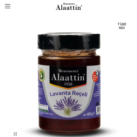
TÜKE
NDI
Click to enlarge