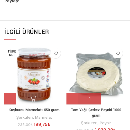
Paylaş:
İLGILI ÜRÜNLER
TÜKE
NDI
Kuşburnu Marmelatı 650 gram
Tam Yağlı Çerkez Peyniri 1000
gram
Şarküteri
,
Marmelat
Şarküteri
,
Peynir
199,75
₺
235,00
₺
1.020,00
₺