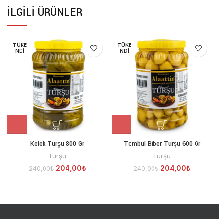
İLGILI ÜRÜNLER
TÜKE
TÜKE
NDI
NDI
Kelek Turşu 800 Gr
Tombul Biber Turşu 600 Gr
Turşu
Turşu
204,00
₺
204,00
₺
240,00
₺
240,00
₺