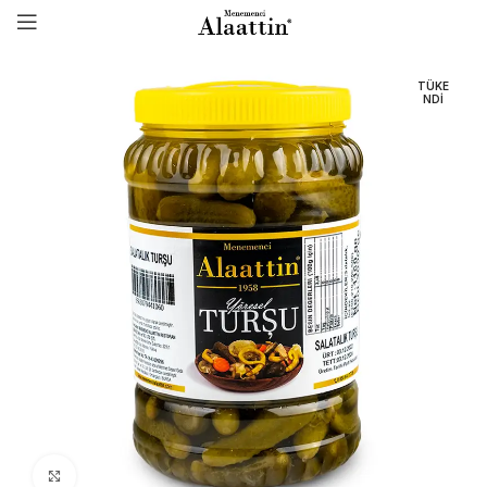
TÜKE
NDI
Click to enlarge