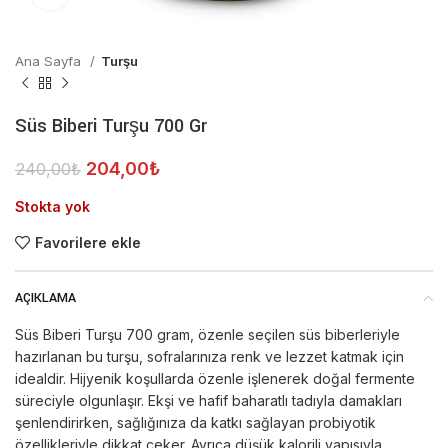
Ana Sayfa
Turşu
Süs Biberi Turşu 700 Gr
204,00
₺
240,00
₺
Stokta yok
Favorilere ekle
AÇIKLAMA
Süs Biberi Turşu 700 gram, özenle seçilen süs biberleriyle
hazırlanan bu turşu, sofralarınıza renk ve lezzet katmak için
idealdir. Hijyenik koşullarda özenle işlenerek doğal fermente
süreciyle olgunlaşır. Ekşi ve hafif baharatlı tadıyla damakları
şenlendirirken, sağlığınıza da katkı sağlayan probiyotik
özellikleriyle dikkat çeker. Ayrıca düşük kalorili yapısıyla