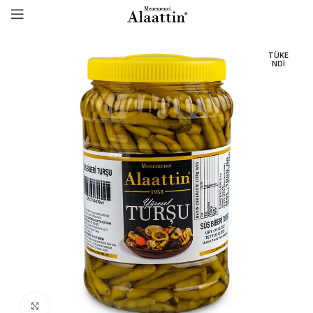
TÜKE
NDI
Click to enlarge