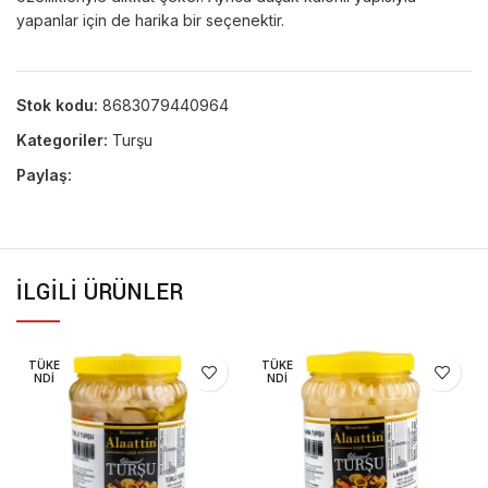
yapanlar için de harika bir seçenektir.
Stok kodu:
8683079440964
Kategoriler:
Turşu
Paylaş:
İLGILI ÜRÜNLER
TÜKE
TÜKE
NDI
NDI